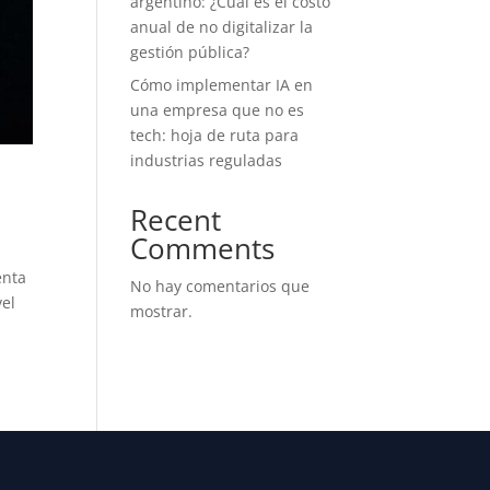
argentino: ¿Cuál es el costo
anual de no digitalizar la
gestión pública?
Cómo implementar IA en
una empresa que no es
tech: hoja de ruta para
industrias reguladas
Recent
Comments
enta
No hay comentarios que
vel
mostrar.