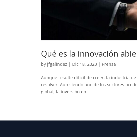
Qué es la innovación abie
by
jfgalindez
|
Dic 18, 2023
|
Prensa
Aunque resulte difícil de creer, la industria d
resolver. Aún siendo uno de los sectores produ
global, la inversión en...