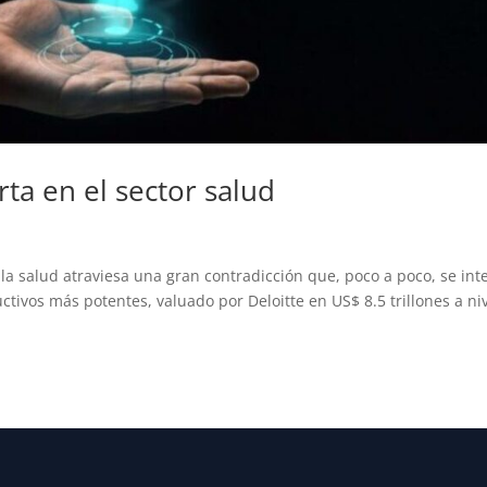
rta en el sector salud
e la salud atraviesa una gran contradicción que, poco a poco, se int
ctivos más potentes, valuado por Deloitte en US$ 8.5 trillones a ni