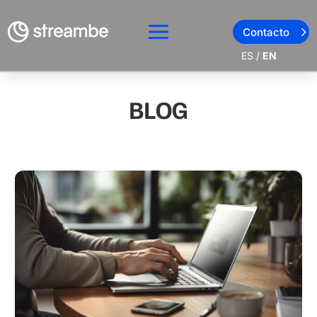
Contacto
ES
/
EN
BLOG